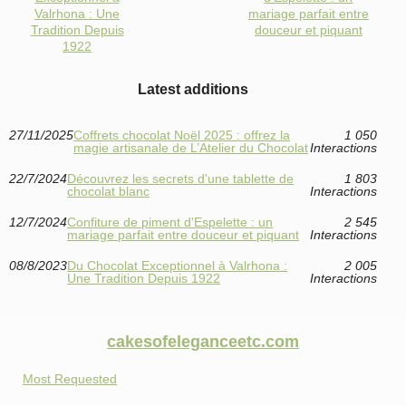
Valrhona : Une
mariage parfait entre
Tradition Depuis
douceur et piquant
1922
Latest additions
27/11/2025
Coffrets chocolat Noël 2025 : offrez la
1 050
magie artisanale de L’Atelier du Chocolat
Interactions
22/7/2024
Découvrez les secrets d'une tablette de
1 803
chocolat blanc
Interactions
12/7/2024
Confiture de piment d'Espelette : un
2 545
mariage parfait entre douceur et piquant
Interactions
08/8/2023
Du Chocolat Exceptionnel à Valrhona :
2 005
Une Tradition Depuis 1922
Interactions
cakesofeleganceetc.com
Most Requested